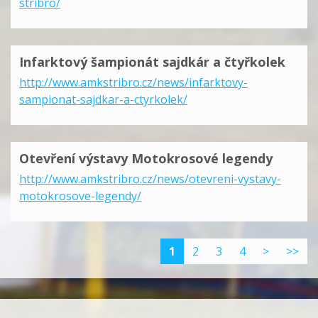
stribro/
Infarktový šampionát sajdkár a čtyřkolek
http://www.amkstribro.cz/news/infarktovy-
sampionat-sajdkar-a-ctyrkolek/
Otevření výstavy Motokrosové legendy
http://www.amkstribro.cz/news/otevreni-vystavy-
motokrosove-legendy/
1
2
3
4
>
>>