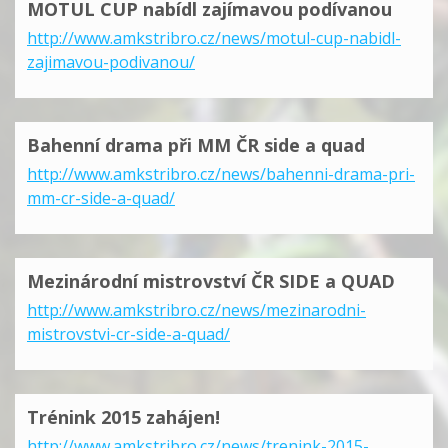
MOTUL CUP nabídl zajímavou podívanou
http://www.amkstribro.cz/news/motul-cup-nabidl-
zajimavou-podivanou/
Bahenní drama při MM ČR side a quad
http://www.amkstribro.cz/news/bahenni-drama-pri-
mm-cr-side-a-quad/
Mezinárodní mistrovství ČR SIDE a QUAD
http://www.amkstribro.cz/news/mezinarodni-
mistrovstvi-cr-side-a-quad/
Trénink 2015 zahájen!
http://www.amkstribro.cz/news/trenink-2015-