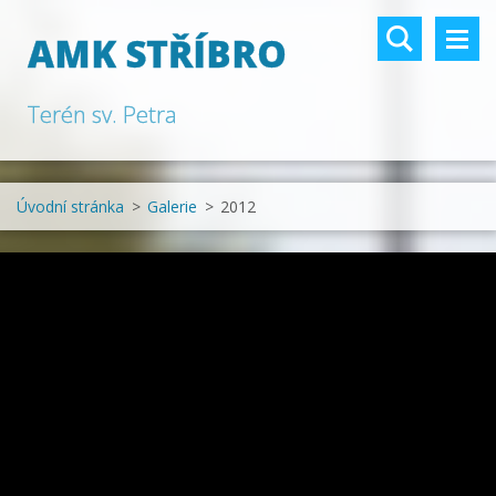
AMK STŘÍBRO
Terén sv. Petra
Úvodní stránka
>
Galerie
>
2012