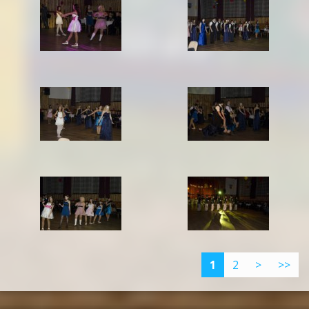
1
2
>
>>