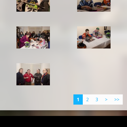
1
2
3
>
>>