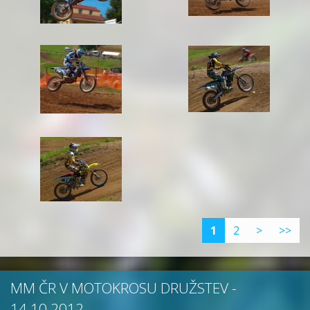
1
2
>
>>
MM ČR V MOTOKROSU DRUŽSTEV -
14.10.2012