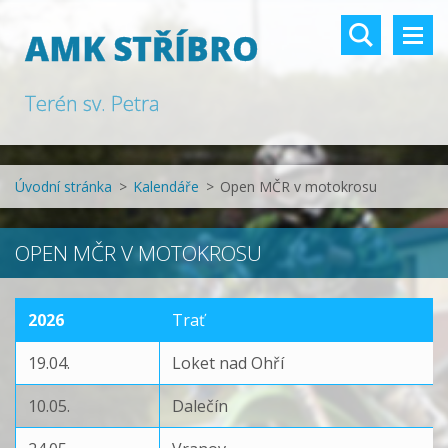
AMK STŘÍBRO
Terén sv. Petra
Úvodní stránka
>
Kalendáře
>
Open MČR v motokrosu
OPEN MČR V MOTOKROSU
2026
Trať
19.04.
Loket nad Ohří
10.05.
Dalečín