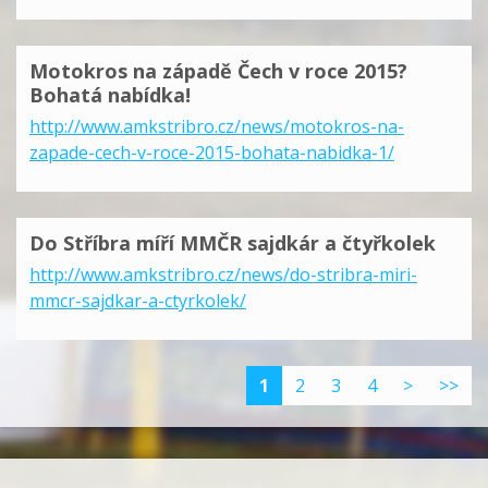
Motokros na západě Čech v roce 2015?
Bohatá nabídka!
http://www.amkstribro.cz/news/motokros-na-
zapade-cech-v-roce-2015-bohata-nabidka-1/
Do Stříbra míří MMČR sajdkár a čtyřkolek
http://www.amkstribro.cz/news/do-stribra-miri-
mmcr-sajdkar-a-ctyrkolek/
1
2
3
4
>
>>