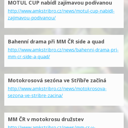
MOTUL CUP nabídl zajímavou podívanou
http://www.amkstribro.cz/news/motul-cup-nabidl-
zajimavou-podivanou/
Bahenní drama při MM ČR side a quad
http://www.amkstribro.cz/news/bahenni-drama-pri-
mm-cr-side-a-quad/
Motokrosová sezóna ve Stříbře začíná
http://www.amkstribro.cz/news/motokrosova-
sezona-ve-stribre-zacina/
MM ČR v motokrosu družstev
http://www.amkstribro.cz/news/mm-cr-v-