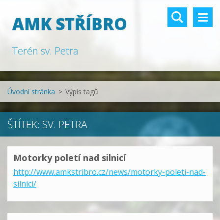
AMK STŘÍBRO
Terén sv. Petra
Úvodní stránka
>
Výpis tagů
ŠTÍTEK: SV. PETRA
Motorky poletí nad silnicí
http://www.amkstribro.cz/news/motorky-poleti-nad-
silnici/