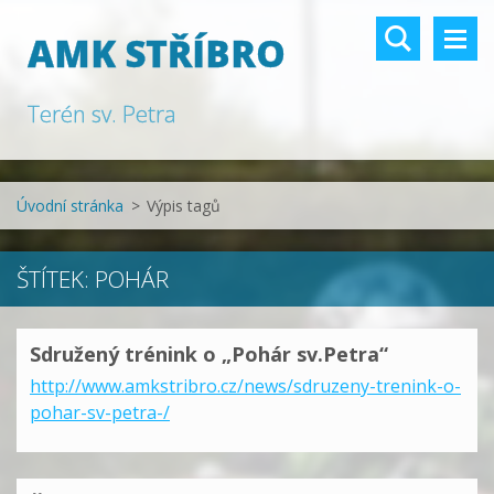
AMK STŘÍBRO
Terén sv. Petra
Úvodní stránka
>
Výpis tagů
ŠTÍTEK: POHÁR
Sdružený trénink o „Pohár sv.Petra“
http://www.amkstribro.cz/news/sdruzeny-trenink-o-
pohar-sv-petra-/