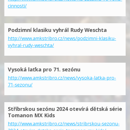
cinnosti/
Podzimní klasiku vyhrál Rudy Weschta
http://www.amkstribro.cz/news/podzimni-klasiku-
vyhral-rudy-weschta/
Vysoká laťka pro 71. sezónu
http://www.amkstribro.cz/news/vysoka-latka-pro-
71-sezonu/
Stříbrskou sezónu 2024 otevírá dětská série
Tomanon MX Kids
http://www.amkstribro.cz/news/stribrskou-sezonu-