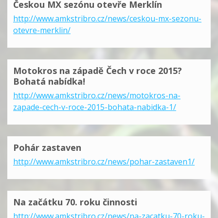
Českou MX sezónu otevře Merklín
http://www.amkstribro.cz/news/ceskou-mx-sezonu-
otevre-merklin/
Motokros na západě Čech v roce 2015?
Bohatá nabídka!
http://www.amkstribro.cz/news/motokros-na-
zapade-cech-v-roce-2015-bohata-nabidka-1/
Pohár zastaven
http://www.amkstribro.cz/news/pohar-zastaven1/
Na začátku 70. roku činnosti
http://www.amkstribro.cz/news/na-zacatku-70-roku-