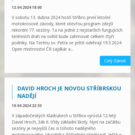
12.04.2024 18:00
V sobotu 13. dubna 2024 hostí Stříbro první letošní
motokrosové závody, které otevřou program zdejší
rekordní 77. sezóny. Ta na jedné z nejstarších fungujících
terénních drah na světě bude zahrnovat celkem čtyři
podniky. Na Terénu sv. Petra se ještě odehrají 19.5.2024
Open mistrovství ČR sajdkár a...
Celý článek
DAVID HROCH JE NOVOU STŘÍBRSKOU
NADĚJÍ
10.04.2024 22:33
V západočeských Kladrubech u Stříbra vyrůstá 12-letý
David Hroch, žák 6. třídy základní školy. Nyní na začátku
sezóny je nejvyšší čas si tohoto nadějného
motokrosového závodníka důkladněji představit. Ještě o