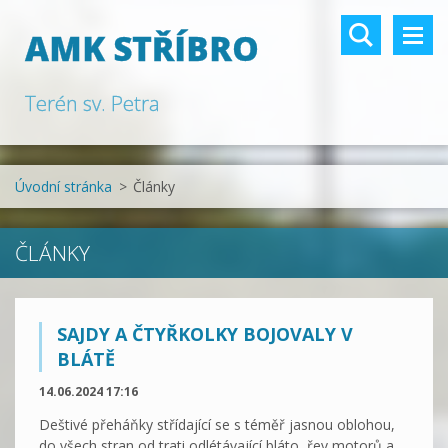
AMK STŘÍBRO
Terén sv. Petra
Úvodní stránka
>
Články
ČLÁNKY
SAJDY A ČTYŘKOLKY BOJOVALY V
BLÁTĚ
14.06.2024 17:16
Deštivé přeháňky střídající se s téměř jasnou oblohou,
do všech stran od trati odlétávající bláto, řev motorů a