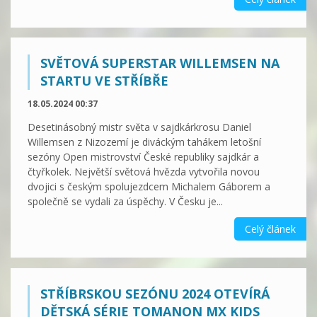
SVĚTOVÁ SUPERSTAR WILLEMSEN NA
STARTU VE STŘÍBŘE
18.05.2024 00:37
Desetinásobný mistr světa v sajdkárkrosu Daniel
Willemsen z Nizozemí je diváckým tahákem letošní
sezóny Open mistrovství České republiky sajdkár a
čtyřkolek. Největší světová hvězda vytvořila novou
dvojici s českým spolujezdcem Michalem Gáborem a
společně se vydali za úspěchy. V Česku je...
Celý článek
STŘÍBRSKOU SEZÓNU 2024 OTEVÍRÁ
DĚTSKÁ SÉRIE TOMANON MX KIDS