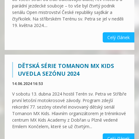
parádní jezdecké souboje – to vše byl čtvrtý podnik
seriálu Open mistrovství České republiky sajdkár a
čtyřkolek. Na stříbrském Terénu sv. Petra se jel v neděli
19. května 2024....
Celý článek
DĚTSKÁ SÉRIE TOMANON MX KIDS
UVEDLA SEZÓNU 2024
14.06.2024 16:53
V sobotu 13. dubna 2024 hostil Terén sv. Petra ve Stříbře
první letošní motokrosové závody. Program zdejší
rekordní 77. sezóny otevřel inovovaný dětský seriál
Tomanon MX Kids. Hlavním organizátorem je tréninkové
centrum MX Kids Academy z Dobřan u Plzně vedené
Emilem Končelem, které se už čtvrtým...
Celý článek