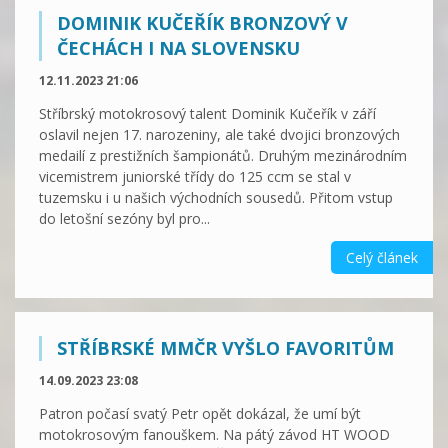
DOMINIK KUČEŘÍK BRONZOVÝ V
ČECHÁCH I NA SLOVENSKU
12.11.2023 21:06
Stříbrský motokrosový talent Dominik Kučeřík v září
oslavil nejen 17. narozeniny, ale také dvojici bronzových
medailí z prestižních šampionátů. Druhým mezinárodním
vicemistrem juniorské třídy do 125 ccm se stal v
tuzemsku i u našich východních sousedů. Přitom vstup
do letošní sezóny byl pro...
Celý článek
STŘÍBRSKÉ MMČR VYŠLO FAVORITŮM
14.09.2023 23:08
Patron počasí svatý Petr opět dokázal, že umí být
motokrosovým fanouškem. Na pátý závod HT WOOD