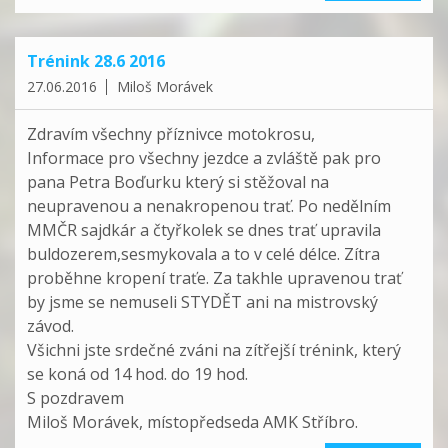
Trénink 28.6 2016
27.06.2016
Miloš Morávek
Zdravím všechny příznivce motokrosu,
Informace pro všechny jezdce a zvláště pak pro
pana Petra Boďurku který si stěžoval na
neupravenou a nenakropenou trať. Po nedělním
MMČR sajdkár a čtyřkolek se dnes trať upravila
buldozerem,sesmykovala a to v celé délce. Zítra
proběhne kropení traťe. Za takhle upravenou trať
by jsme se nemuseli STYDĚT ani na mistrovský
závod.
Všichni jste srdečné zváni na zítřejší trénink, který
se koná od 14 hod. do 19 hod.
S pozdravem
Miloš Morávek, místopředseda AMK Stříbro.