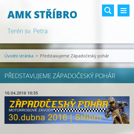
AMK STŘÍBRO
Terén sv. Petra
Úvodní stránka
>
Představujeme Západočeský pohár
PŘEDSTAVUJEME ZÁPADOČESKÝ POHÁR
10.04.2016 10:35