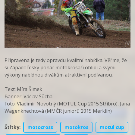
Připravena je tedy opravdu kvalitní nabídka. Věřme, že
si Západočeský pohár motokrosaři oblíbí a svými
výkony nabídnou divákům atraktivní podívanou.
Text: Míra Šimek
Banner: Václav Šůcha
Foto: Vladimír Novotný (MOTUL Cup 2015 Stříbro), Jana
Wagenknechtová (MMČR juniorů 2015 Merklín)
Štítky
:
motocross
motokros
motul cup