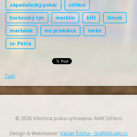
západočeský pohár
stříbro
horšovský týn
merklín
kříž
šimek
maršálek
ms produkce
terén
sv. Petra
Zpět
© 2026 Všechna práva vyhrazena. AMK Stříbro
Design & Webmaster:
Václav Šůcha - GrafikStudio.cz