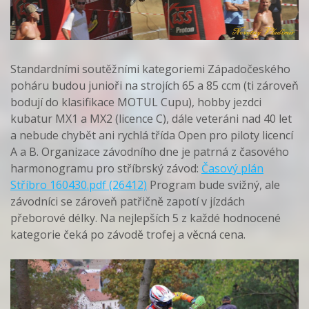
Standardními soutěžními kategoriemi Západočeského
poháru budou junioři na strojích 65 a 85 ccm (ti zároveň
bodují do klasifikace MOTUL Cupu), hobby jezdci
kubatur MX1 a MX2 (licence C), dále veteráni nad 40 let
a nebude chybět ani rychlá třída Open pro piloty licencí
A a B. Organizace závodního dne je patrná z časového
harmonogramu pro stříbrský závod:
Časový plán
Stříbro 160430.pdf (26412)
Program bude svižný, ale
závodníci se zároveň patřičně zapotí v jízdách
přeborové délky. Na nejlepších 5 z každé hodnocené
kategorie čeká po závodě trofej a věcná cena.