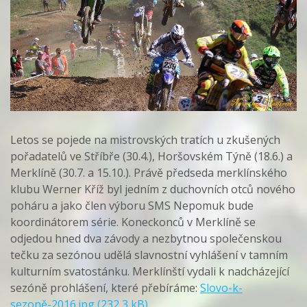
Letos se pojede na mistrovských tratích u zkušených
pořadatelů ve Stříbře (30.4.), Horšovském Týně (18.6.) a
Merklíně (30.7. a 15.10.). Právě předseda merklínského
klubu Werner Kříž byl jedním z duchovních otců nového
poháru a jako člen výboru SMS Nepomuk bude
koordinátorem série. Koneckonců v Merklíně se
odjedou hned dva závody a nezbytnou společenskou
tečku za sezónou udělá slavnostní vyhlášení v tamním
kulturním svatostánku. Merklínští vydali k nadcházející
sezóně prohlášení, které přebíráme:
Slovo-k-
sezoně-2016.jpg (232,3 kB)