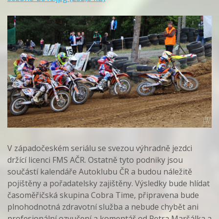
V západočeském seriálu se svezou výhradně jezdci
držící licenci FMS AČR. Ostatně tyto podniky jsou
součástí kalendáře Autoklubu ČR a budou náležitě
pojištěny a pořadatelsky zajištěny. Výsledky bude hlídat
časoměřičská skupina Cobra Time, připravena bude
plnohodnotná zdravotní služba a nebude chybět ani
profesionální ozvučení a komentář od Petra Maršálka a