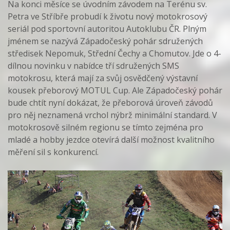
Na konci měsíce se úvodním závodem na Terénu sv.
Petra ve Stříbře probudí k životu nový motokrosový
seriál pod sportovní autoritou Autoklubu ČR. Plným
jménem se nazývá Západočeský pohár sdružených
středisek Nepomuk, Střední Čechy a Chomutov. Jde o 4-
dílnou novinku v nabídce tří sdružených SMS
motokrosu, která mají za svůj osvědčený výstavní
kousek přeborový MOTUL Cup. Ale Západočeský pohár
bude chtít nyní dokázat, že přeborová úroveň závodů
pro něj neznamená vrchol nýbrž minimální standard. V
motokrosově silném regionu se tímto zejména pro
mladé a hobby jezdce otevírá další možnost kvalitního
měření sil s konkurencí.