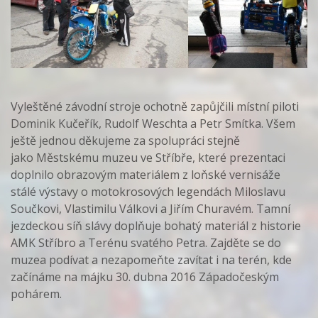
Vyleštěné závodní stroje ochotně zapůjčili místní piloti
Dominik Kučeřík, Rudolf Weschta a Petr Smítka.
Všem
ještě jednou děkujeme za spolupráci stejně
jako
Městskému muzeu ve Stříbře, které prezentaci
doplnilo obrazovým materiálem z loňské vernisáže
stálé výstavy o motokrosových legendách Miloslavu
Součkovi, Vlastimilu Válkovi a Jiřím Churavém. Tamní
jezdeckou síň slávy doplňuje bohatý materiál z historie
AMK Stříbro a Terénu svatého Petra. Zajděte se do
muzea podívat a nezapomeňte zavítat i na terén, kde
začínáme na májku 30. dubna 2016 Západočeským
pohárem.