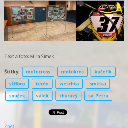
Text a foto: Míra Šimek
Štítky
:
motocross
motokros
kučeřík
stříbro
terén
weschta
smitka
souček
válek
churavý
sv. Petra
Zpět