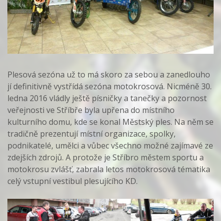
Plesová sezóna už to má skoro za sebou a zanedlouho
jí definitivně vystřídá sezóna motokrosová. Nicméně 30.
ledna 2016 vládly ještě písničky a tanečky a pozornost
veřejnosti ve Stříbře byla upřena do místního
kulturního domu, kde se konal Městský ples. Na něm se
tradičně prezentují místní organizace, spolky,
podnikatelé, umělci a vůbec všechno možné zajímavé ze
zdejších zdrojů. A protože je Stříbro městem sportu a
motokrosu zvlášť, zabrala letos motokrosová tématika
celý vstupní vestibul plesujícího KD.