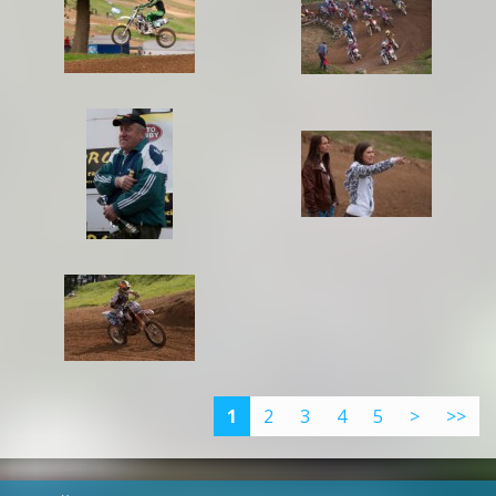
1
2
3
4
5
>
>>