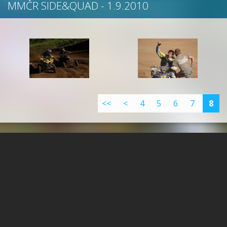
MMČR SIDE&QUAD - 1.9.2010
<<
<
4
5
6
7
8