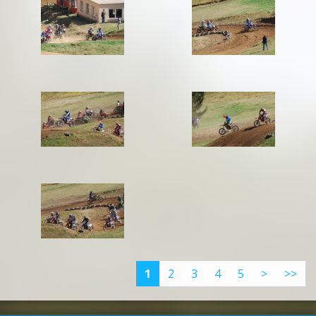
1
2
3
4
5
>
>>