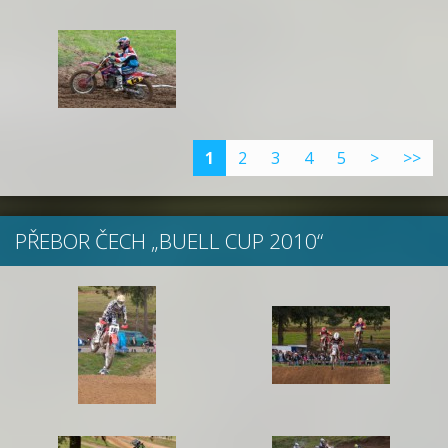
1
2
3
4
5
>
>>
PŘEBOR ČECH „BUELL CUP 2010“