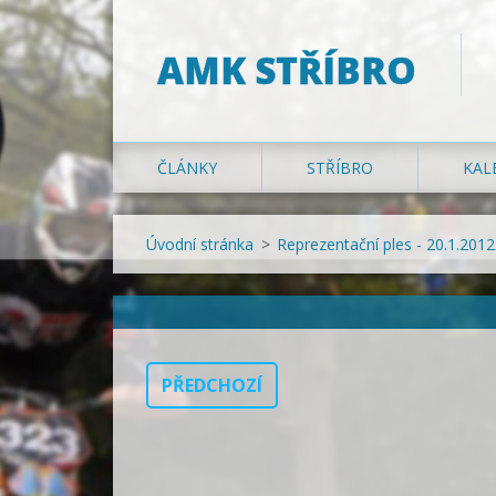
AMK STŘÍBRO
ČLÁNKY
STŘÍBRO
KAL
Úvodní stránka
>
Reprezentační ples - 20.1.2012
PŘEDCHOZÍ