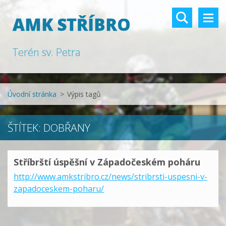
AMK STŘÍBRO
Terén sv. Petra
Úvodní stránka
>
Výpis tagů
ŠTÍTEK: DOBŘANY
Stříbrští úspěšní v Západočeském poháru
http://www.amkstribro.cz/news/stribrsti-uspesni-v-
zapadoceskem-poharu/