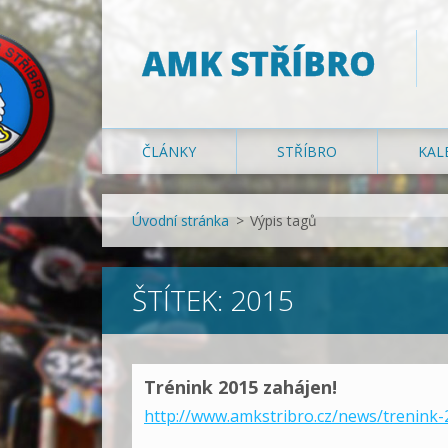
AMK STŘÍBRO
ČLÁNKY
STŘÍBRO
KAL
Úvodní stránka
>
Výpis tagů
ŠTÍTEK: 2015
Trénink 2015 zahájen!
http://www.amkstribro.cz/news/trenink-