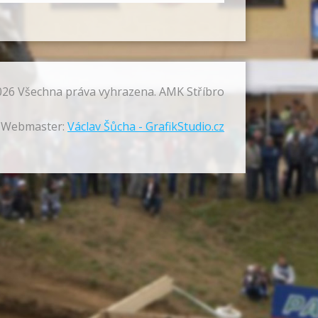
26 Všechna práva vyhrazena. AMK Stříbro
 Webmaster:
Václav Šůcha - GrafikStudio.cz