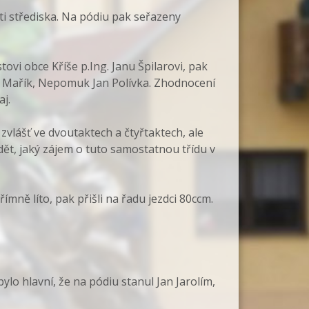
ti střediska. Na pódiu pak seřazeny
ovi obce Kříše p.Ing. Janu Špilarovi, pak
el Mařík, Nepomuk Jan Polívka. Zhodnocení
aj.
zvlášť ve dvoutaktech a čtyřtaktech, ale
dět, jaký zájem o tuto samostatnou třídu v
ímně líto, pak přišli na řadu jezdci 80ccm.
ylo hlavní, že na pódiu stanul Jan Jarolím,