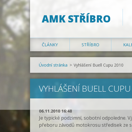
AMK STŘÍBRO
ČLÁNKY
STŘÍBRO
KAL
Úvodní stránka
>
Vyhlášení Buell Cupu 2010
VYHLÁŠENÍ BUELL CUPU
06.11.2010 16:48
Je typické podzimní, sobotní odpoledne. V
přeboru závodů motokrosu středisek ze se