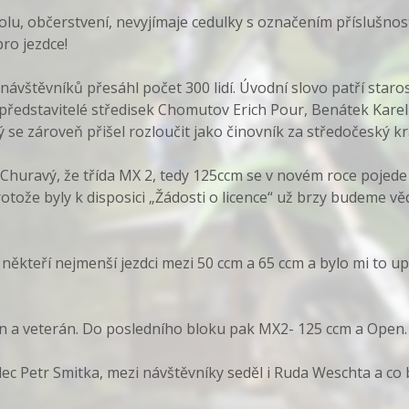
olu, občerstvení, nevyjímaje cedulky s označením příslušnos
ro jezdce!
ávštěvníků přesáhl počet 300 lidí. Úvodní slovo patří starost
, představitelé středisek Chomutov Erich Pour, Benátek Kar
 se zároveň přišel rozloučit jako činovník za středočeský kr
Churavý, že třída MX 2, tedy 125ccm se v novém roce pojede 
otože byly k disposici „Žádosti o licence“ už brzy budeme vě
někteří nejmenší jezdci mezi 50 ccm a 65 ccm a bylo mi to upř
en a veterán. Do posledního bloku pak MX2- 125 ccm a Open.
dec Petr Smitka, mezi návštěvníky seděl i Ruda Weschta a co b