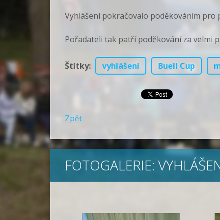
Vyhlášení pokračovalo poděkováním pro poř
Pořadateli tak patří poděkování za velmi p
Štítky
:
vyhlášení
Buell Cup
m
Zpět
FOTOGALERIE: VYHLÁŠE