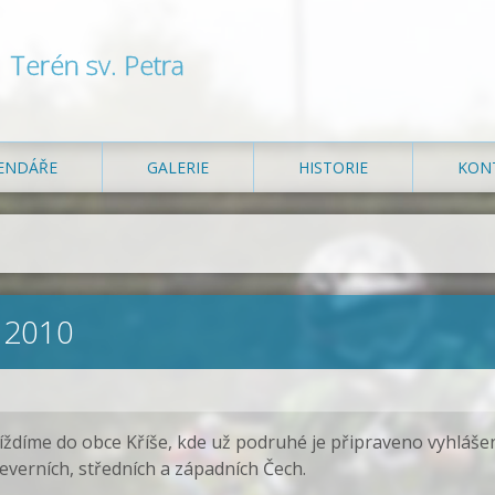
Terén sv. Petra
ENDÁŘE
GALERIE
HISTORIE
KON
 2010
jíždíme do obce Kříše, kde už podruhé je připraveno vyhláše
verních, středních a západních Čech.