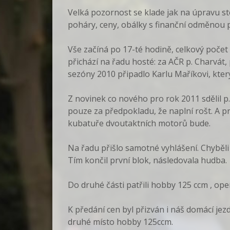
Velká pozornost se klade jak na úpravu st
poháry, ceny, obálky s finanční odměnou p
Vše začíná po 17-té hodině, celkový počet n
přichází na řadu hosté: za AČR p. Charvát
sezóny 2010 připadlo Karlu Maříkovi, který
Z novinek co nového pro rok 2011 sdělil p.
pouze za předpokladu, že naplní rošt. A pr
kubatuře dvoutaktních motorů bude.
Na řadu přišlo samotné vyhlášení. Chyběli 
Tím končil první blok, následovala hudba.
Do druhé části patřili hobby 125 ccm , op
K předání cen byl přizván i náš domácí jez
druhé místo hobby 125ccm.