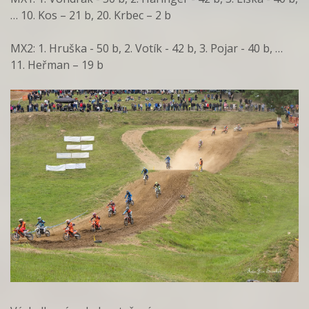
… 10. Kos – 21 b, 20. Krbec – 2 b
MX2: 1. Hruška - 50 b, 2. Votík - 42 b, 3. Pojar - 40 b, …
11. Heřman – 19 b