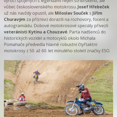
výročí spojených s legendami nejen stříbrského, ale
vůbec československého motokrosu.
Josef Hřebeček
už nás navždy opustil, ale
Miloslav Souček
s
Jiřím
Churavým
za příznivci dorazili na rozhovory, focení a
autogramiádu. Dobové motokrosové speciály přivezli
veteránisti Kytínu a Chouzavé
. Parta nadšenců do
historických vozidel a motocyklů okolo Michala
Pomahače předvedla hlavně robustní čtyřtaktní
motokrosy z 50. až 60. let minulého století značky ESO.