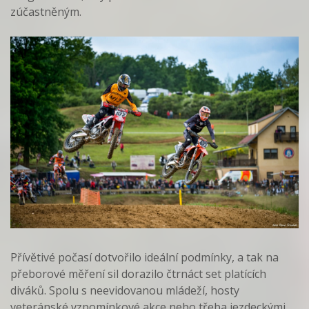
zúčastněným.
Přívětivé počasí dotvořilo ideální podmínky, a tak na
přeborové měření sil dorazilo čtrnáct set platících
diváků. Spolu s neevidovanou mládeží, hosty
veteránské vzpomínkové akce nebo třeba jezdeckými