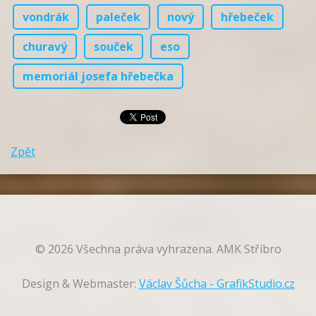
vondrák
paleček
nový
hřebeček
churavý
souček
eso
memoriál josefa hřebečka
Zpět
© 2026 Všechna práva vyhrazena. AMK Stříbro
Design & Webmaster:
Václav Šůcha - GrafikStudio.cz