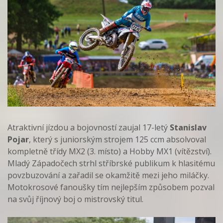
Atraktivní jízdou a bojovností zaujal 17-letý
Stanislav
Pojar
, který s juniorským strojem 125 ccm absolvoval
kompletně třídy MX2 (3. místo) a Hobby MX1 (vítězství).
Mladý Západočech strhl stříbrské publikum k hlasitému
povzbuzování a zařadil se okamžitě mezi jeho miláčky.
Motokrosové fanoušky tím nejlepším způsobem pozval
na svůj říjnový boj o mistrovský titul.