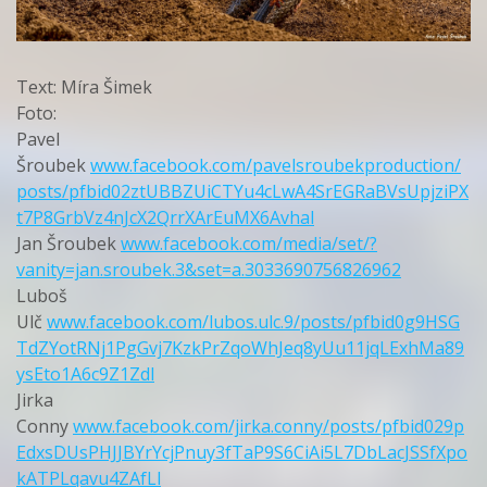
Text: Míra Šimek
Foto:
Pavel
Šroubek
www.facebook.com/pavelsroubekproduction/
posts/pfbid02ztUBBZUiCTYu4cLwA4SrEGRaBVsUpjziPX
t7P8GrbVz4nJcX2QrrXArEuMX6Avhal
Jan Šroubek
www.facebook.com/media/set/?
vanity=jan.sroubek.3&set=a.3033690756826962
Luboš
Ulč
www.facebook.com/lubos.ulc.9/posts/pfbid0g9HSG
TdZYotRNj1PgGvj7KzkPrZqoWhJeq8yUu11jqLExhMa89
ysEto1A6c9Z1Zdl
Jirka
Conny
www.facebook.com/jirka.conny/posts/pfbid029p
EdxsDUsPHJJBYrYcjPnuy3fTaP9S6CiAi5L7DbLacJSSfXpo
kATPLqavu4ZAfLl