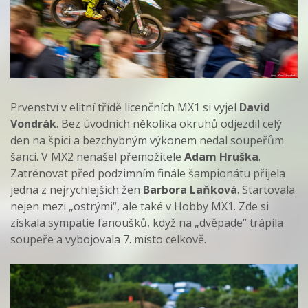
Prvenství v elitní třídě licenčních MX1 si vyjel
David
Vondrák
. Bez úvodních několika okruhů odjezdil celý
den na špici a bezchybným výkonem nedal soupeřům
šanci. V MX2 nenašel přemožitele
Adam Hruška
.
Zatrénovat před podzimním finále šampionátu přijela
jedna z nejrychlejších žen
Barbora Laňková
. Startovala
nejen mezi „ostrými“, ale také v Hobby MX1. Zde si
získala sympatie fanoušků, když na „dvěpade“ trápila
soupeře a vybojovala 7. místo celkově.