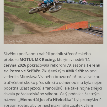
Skvělou podívanou nabídl podnik středočeského
přeboru
MOTUL MX Racing
, kterým v neděli
14.
června 2026
pokračovala rekordní 79. sezóna
Terénu
sv. Petra ve Stříbře
. Zkušený tým
AMK Stříbro
pod
vedením Miroslava Vraného bravurně připravil velkou
trať včetně skoku přes silnici a odměnou mu byla nejen
početná účast jezdců a fanoušků, ale také hojně znějící
chvála pořadatelského výkonu. Celý podnik s čestným
názvem
„Memoriál Josefa Hřebečka“
byl promyšleně
zorganizován, aby přinesl maximální zážitek všem