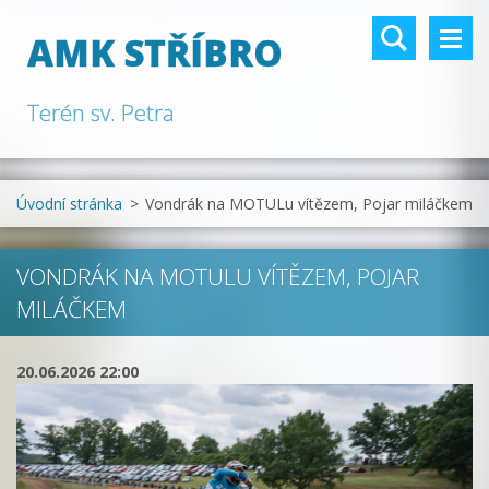
AMK STŘÍBRO
Terén sv. Petra
Úvodní stránka
>
Vondrák na MOTULu vítězem, Pojar miláčkem
VONDRÁK NA MOTULU VÍTĚZEM, POJAR
MILÁČKEM
20.06.2026 22:00