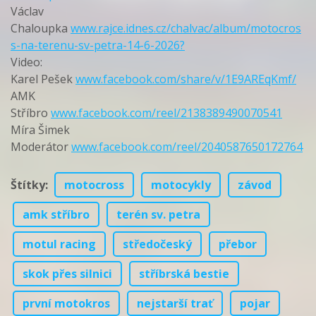
Václav
Chaloupka
www.rajce.idnes.cz/chalvac/album/motocros
s-na-terenu-sv-petra-14-6-2026?
Video:
Karel Pešek
www.facebook.com/share/v/1E9AREqKmf/
AMK
Stříbro
www.facebook.com/reel/2138389490070541
Míra Šimek
Moderátor
www.facebook.com/reel/2040587650172764
Štítky
:
motocross
motocykly
závod
amk stříbro
terén sv. petra
motul racing
středočeský
přebor
skok přes silnici
stříbrská bestie
první motokros
nejstarší trať
pojar