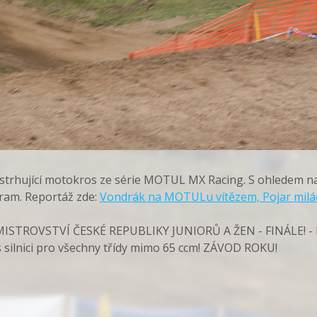
26 strhující motokros ze série MOTUL MX Racing. S ohledem n
ram. Reportáž zde:
Vondrák na MOTULu vítězem, Pojar mil
STROVSTVÍ ČESKÉ REPUBLIKY JUNIORŮ A ŽEN - FINÁLE! - Nene
es silnici pro všechny třídy mimo 65 ccm! ZÁVOD ROKU!