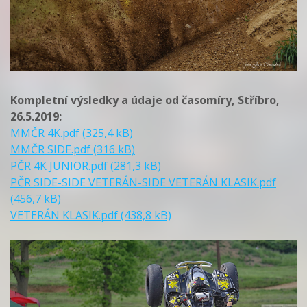
Kompletní výsledky a údaje od časomíry, Stříbro,
26.5.2019:
MMČR 4K.pdf (325,4 kB)
MMČR SIDE.pdf (316 kB)
PČR 4K JUNIOR.pdf (281,3 kB)
PČR SIDE-SIDE VETERÁN-SIDE VETERÁN KLASIK.pdf
(456,7 kB)
VETERÁN KLASIK.pdf (438,8 kB)