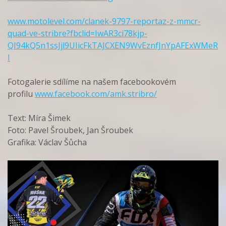
www.motolevel.com/clanek-9797-reportaz-z-mmcr-
quad-ve-stribre?fbclid=IwAR3ci78kjp-
QI94kQ5n1ssJjl9UIicFkTAJCXEN9WvEznfJnYpAFExWMeR
I
Fotogalerie sdílíme na našem facebookovém
profilu
www.facebook.com/amk.stribro/
Text: Míra Šimek
Foto: Pavel Šroubek, Jan Šroubek
Grafika: Václav Šůcha