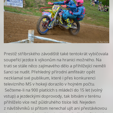
Prestiž stříbrského závodiště také tentokrát vybičovala
soupeřící jezdce k výkonům na hranici možného. Na
trati se stále něco zajímavého dělo a přihlížející neměli
šanci se nudit. Přehledný přírodní amfiteátr opět
nezklamal své publikum, které i přes konkurenci
televizního MS v hokeji dorazilo v hojném počtu.
Sečteme-li na 900 platících s mládeží do 15 let (volný
vstup) a jezdeckými doprovody, tak bitvám v terénu
přihlíželo více než půldruhého tisíce lidí. Nejeden
z návštěvníků si přitom nenechal ujít ani přestávkovou