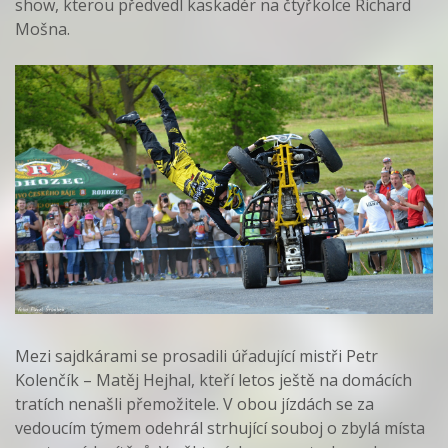
show, kterou předvedl kaskadér na čtyřkolce Richard
Mošna.
Mezi sajdkárami se prosadili úřadující mistři Petr
Kolenčík – Matěj Hejhal, kteří letos ještě na domácích
tratích nenašli přemožitele. V obou jízdách se za
vedoucím týmem odehrál strhující souboj o zbylá místa