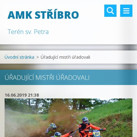
AMK STŘÍBRO
Terén sv. Petra
Úvodní stránka
>
Úřadující mistři úřadovali
ÚŘADUJÍCÍ MISTŘI ÚŘADOVALI
16.06.2019 21:38