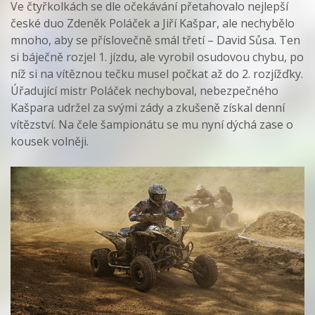
Ve čtyřkolkách se dle očekávání přetahovalo nejlepší
české duo Zdeněk Poláček a Jiří Kašpar, ale nechybělo
mnoho, aby se příslovečně smál třetí – David Sůsa. Ten
si báječně rozjel 1. jízdu, ale vyrobil osudovou chybu, po
níž si na vítěznou tečku musel počkat až do 2. rozjížďky.
Úřadující mistr Poláček nechyboval, nebezpečného
Kašpara udržel za svými zády a zkušeně získal denní
vítězství. Na čele šampionátu se mu nyní dýchá zase o
kousek volněji.