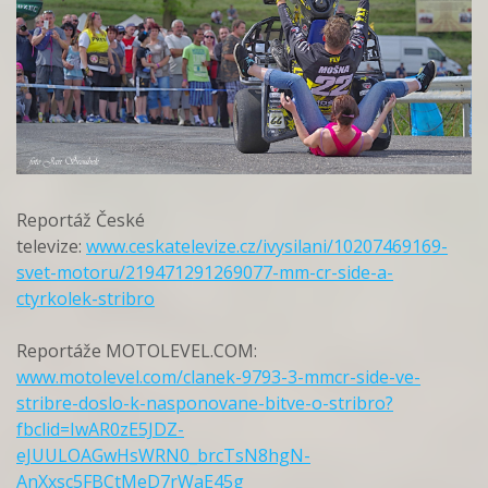
Reportáž České
televize:
www.ceskatelevize.cz/ivysilani/10207469169-
svet-motoru/219471291269077-mm-cr-side-a-
ctyrkolek-stribro
Reportáže MOTOLEVEL.COM:
www.motolevel.com/clanek-9793-3-mmcr-side-ve-
stribre-doslo-k-nasponovane-bitve-o-stribro?
fbclid=IwAR0zE5JDZ-
eJUULOAGwHsWRN0_brcTsN8hgN-
AnXxsc5FBCtMeD7rWaE45g