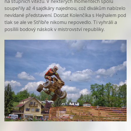
na stupních vítězů. V některých momentech spolu
soupeřily až 4 sajdkáry najednou, což divákům nabízelo
nevídané představení. Dostat Kolenčíka s Hejhalem pod
tlak se ale ve Stříbře nikomu nepovedlo. Ti vyhráli a
posílili bodový náskok v mistrovství republiky.