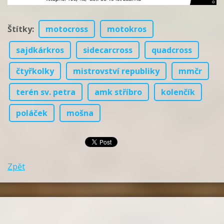
Štítky
:
motocross
motokros
sajdkárkros
sidecarcross
quadcross
čtyřkolky
mistrovství republiky
mmčr
terén sv. petra
amk stříbro
kolenčík
poláček
mošna
Zpět