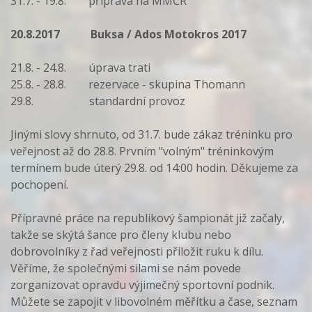
31.7. - 19.8. příprava na MMČR
20.8.2017 Buksa / Ados Motokros 2017
21.8. - 24.8. úprava trati
25.8. - 28.8. rezervace - skupina Thomann
29.8. standardní provoz
Jinými slovy shrnuto, od 31.7. bude zákaz tréninku pro
veřejnost až do 28.8. Prvním "volným" tréninkovým
termínem bude úterý 29.8. od 14:00 hodin. Děkujeme za
pochopení.
Přípravné práce na republikový šampionát již začaly,
takže se skýtá šance pro členy klubu nebo
dobrovolníky z řad veřejnosti přiložit ruku k dílu.
Věříme, že společnými silami se nám povede
zorganizovat opravdu výjimečný sportovní podnik.
Můžete se zapojit v libovolném měřítku a čase, seznam