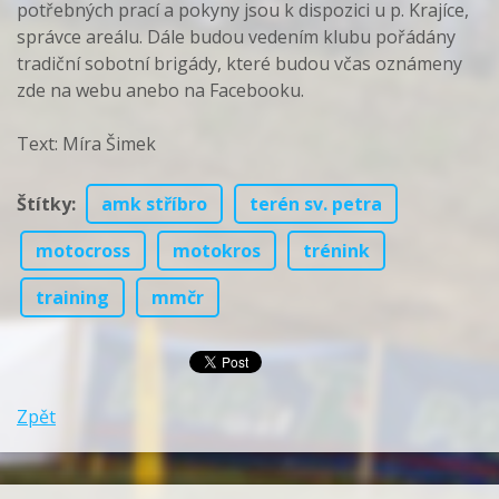
potřebných prací a pokyny jsou k dispozici u p. Krajíce,
správce areálu. Dále budou vedením klubu pořádány
tradiční sobotní brigády, které budou včas oznámeny
zde na webu anebo na Facebooku.
Text: Míra Šimek
Štítky
:
amk stříbro
terén sv. petra
motocross
motokros
trénink
training
mmčr
Zpět