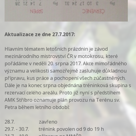
Aktualizace ze dne 27.7.2017:
Hlavním tématem letošních prázdnin je závod
mezinárodního mistrovství ČR v motokrosu, které
pořádáme v neděli 20. srpna 2017. Akce mimořádného
významu a velikosti samozřejmě zasluhuje důkladnou
přípravu, kus práce a pochopení všech zúčastněných.
Dále je na konec srpna objednána tréninková skupina s
rezervací celého areálu. Proto již nyní s předstihem
AMK Stříbro oznamuje plán provozu na Terénu sv.
Petra během letního období:
28.7. zavřeno
29.7. - 30.7. trénink povolen od 9 do 19 h