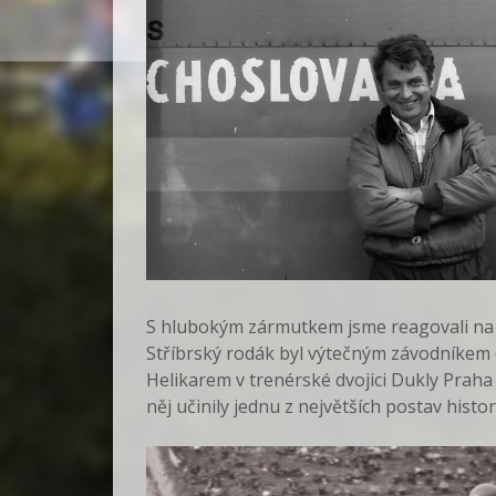
S hlubokým zármutkem jsme reagovali na z
Stříbrský rodák byl výtečným závodníkem 60.
Helikarem v trenérské dvojici Dukly Prah
něj učinily jednu z největších postav histo