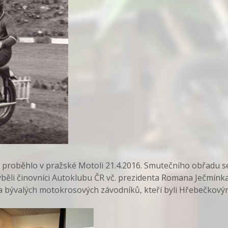
proběhlo v pražské Motoli 21.4.2016. Smutečního obřadu se
běli činovníci Autoklubu ČR vč. prezidenta Romana Ječmínka,
a bývalých motokrosových závodníků, kteří byli Hřebečkovým