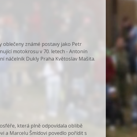
yly oblečeny známé postavy jako Petr
nující motokrosu v 70. letech - Antonín
dní náčelník Dukly Praha Květoslav Mašita.
sféře, která plně odpovídala oblibě
vi a Marcelu Šmídovi povedlo pořídit s