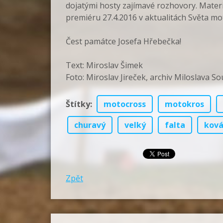
dojatými hosty zajímavé rozhovory. Materiá
premiéru 27.4.2016 v aktualitách Světa mo
Čest památce Josefa Hřebečka!
Text: Miroslav Šimek
Foto: Miroslav Jireček, archiv Miloslava S
Štítky
:
motocross
motokros
churavý
velký
falta
ková
Zpět