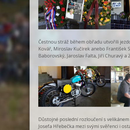
Čestnou stráž během obřadu utvořili jezdci
Kovář, Miroslav Kučírek anebo František So
Baborovský, Jaroslav Falta, Jiří Churavý a
Důstojné poslední rozloučení s velikánem
Josefa Hřebečka mezi svými svěřenci i ost