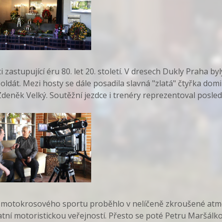
 zastupující éru 80. let 20. století. V dresech Dukly Praha b
ldát. Mezi hosty se dále posadila slavná "zlatá" čtyřka domi
 Zdeněk Velký. Soutěžní jezdce i trenéry reprezentoval posle
 motokrosového sportu proběhlo v nelíčeně zkroušené atmo
atní motoristickou veřejností. Přesto se poté Petru Maršálko