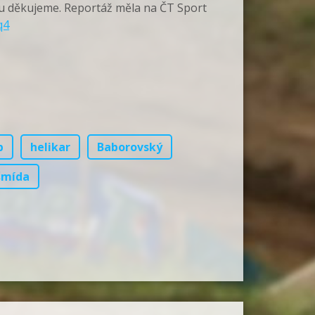
ž mu děkujeme. Reportáž měla na ČT Sport
q4
b
helikar
Baborovský
šmída