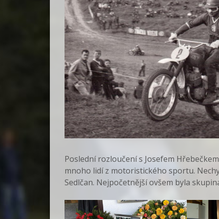
Poslední rozloučení s Josefem Hřebečkem 
mnoho lidí z motoristického sportu. Nechy
Sedlčan. Nejpočetnější ovšem byla skupin