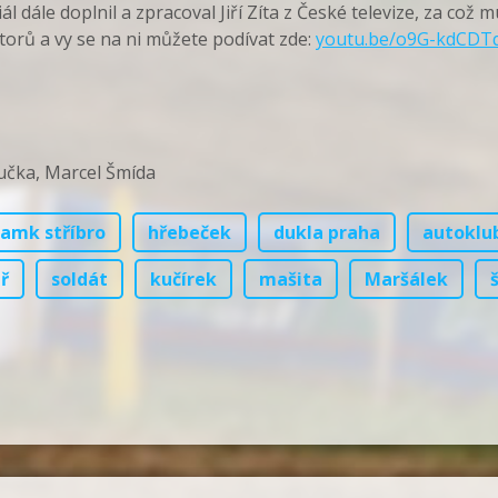
l dále doplnil a zpracoval Jiří Zíta z České televize, za co
torů a vy se na ni můžete podívat zde:
youtu.be/o9G-kdCDT
oučka, Marcel Šmída
amk stříbro
hřebeček
dukla praha
autoklu
ř
soldát
kučírek
mašita
Maršálek