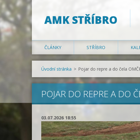
AMK STŘÍBRO
ČLÁNKY
STŘÍBRO
KAL
Úvodní stránka
>
Pojar do repre a do čela OMČ
POJAR DO REPRE A DO 
03.07.2026 18:55