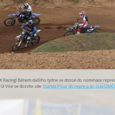
 Racing! Během dalšího týdne se dostal do nominace repreze
ů! Více se dozvíte zde:
Standa Pojar do repre a do čela OMČ