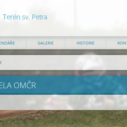
Terén sv. Petra
ENDÁŘE
GALERIE
HISTORIE
KON
R
ČELA OMČR