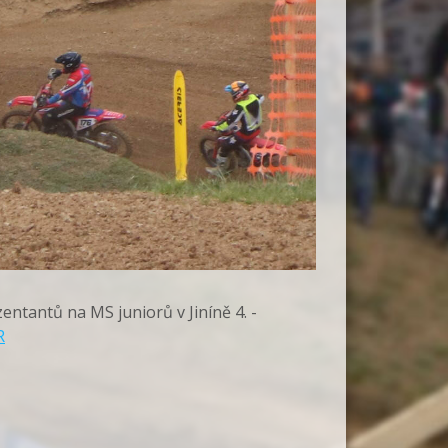
ntantů na MS juniorů v Jiníně 4. -
R