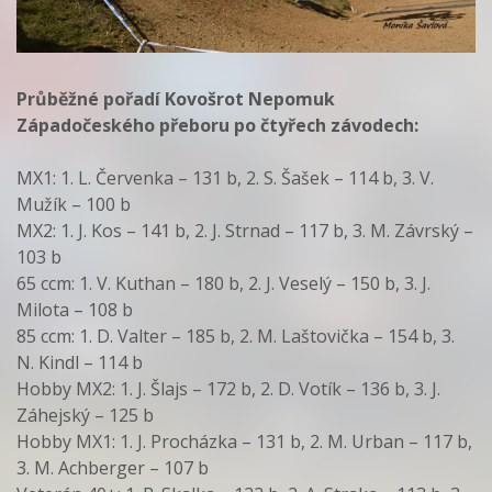
Průběžné pořadí Kovošrot Nepomuk
Západočeského přeboru po čtyřech závodech:
MX1: 1. L. Červenka – 131 b, 2. S. Šašek – 114 b, 3. V.
Mužík – 100 b
MX2: 1. J. Kos – 141 b, 2. J. Strnad – 117 b, 3. M. Závrský –
103 b
65 ccm: 1. V. Kuthan – 180 b, 2. J. Veselý – 150 b, 3. J.
Milota – 108 b
85 ccm: 1. D. Valter – 185 b, 2. M. Laštovička – 154 b, 3.
N. Kindl – 114 b
Hobby MX2: 1. J. Šlajs – 172 b, 2. D. Votík – 136 b, 3. J.
Záhejský – 125 b
Hobby MX1: 1. J. Procházka – 131 b, 2. M. Urban – 117 b,
3. M. Achberger – 107 b