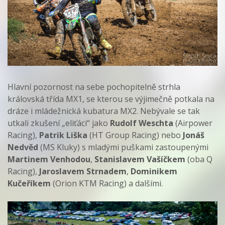
Hlavní pozornost na sebe pochopitelně strhla
královská třída MX1, se kterou se výjimečně potkala na
dráze i mládežnická kubatura MX2. Nebývale se tak
utkali zkušení „eliťáci“ jako
Rudolf Weschta
(Airpower
Racing),
Patrik Liška
(HT Group Racing) nebo
Jonáš
Nedvěd
(MS Kluky) s mladými puškami zastoupenými
Martinem Venhodou
,
Stanislavem Vašíčkem
(oba Q
Racing),
Jaroslavem Strnadem
,
Dominikem
Kučeříkem
(Orion KTM Racing) a dalšími.