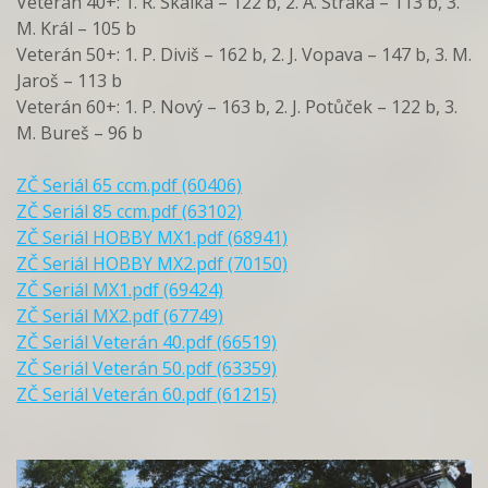
Veterán 40+: 1. R. Skalka – 122 b, 2. A. Straka – 113 b, 3.
M. Král – 105 b
Veterán 50+: 1. P. Diviš – 162 b, 2. J. Vopava – 147 b, 3. M.
Jaroš – 113 b
Veterán 60+: 1. P. Nový – 163 b, 2. J. Potůček – 122 b, 3.
M. Bureš – 96 b
ZČ Seriál 65 ccm.pdf (60406)
ZČ Seriál 85 ccm.pdf (63102)
ZČ Seriál HOBBY MX1.pdf (68941)
ZČ Seriál HOBBY MX2.pdf (70150)
ZČ Seriál MX1.pdf (69424)
ZČ Seriál MX2.pdf (67749)
ZČ Seriál Veterán 40.pdf (66519)
ZČ Seriál Veterán 50.pdf (63359)
ZČ Seriál Veterán 60.pdf (61215)