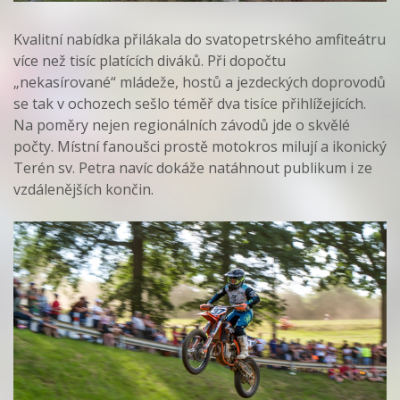
Kvalitní nabídka přilákala do svatopetrského amfiteátru
více než tisíc platících diváků. Při dopočtu
„nekasírované“ mládeže, hostů a jezdeckých doprovodů
se tak v ochozech sešlo téměř dva tisíce přihlížejících.
Na poměry nejen regionálních závodů jde o skvělé
počty. Místní fanoušci prostě motokros milují a ikonický
Terén sv. Petra navíc dokáže natáhnout publikum i ze
vzdálenějších končin.