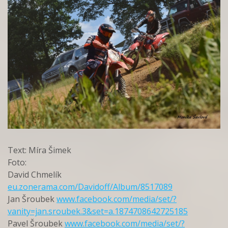
Text: Míra Šimek
Foto:
David Chmelík
eu.zonerama.com/Davidoff/Album/8517089
Jan Šroubek
www.facebook.com/media/set/?
vanity=jan.sroubek.3&set=a.1874708642725185
Pavel Šroubek
www.facebook.com/media/set/?