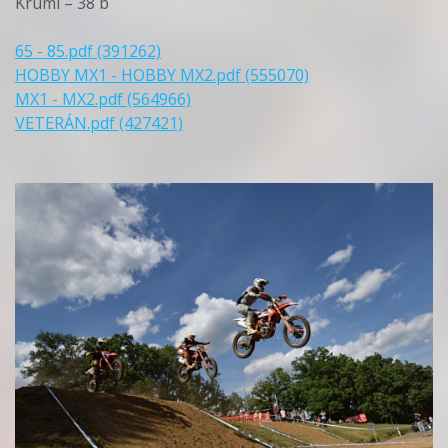
Kruml – 38 b
65 - 85.pdf (391262)
HOBBY MX1 - HOBBY MX2.pdf (555070)
MX1 - MX2.pdf (564966)
VETERÁN.pdf (427421)