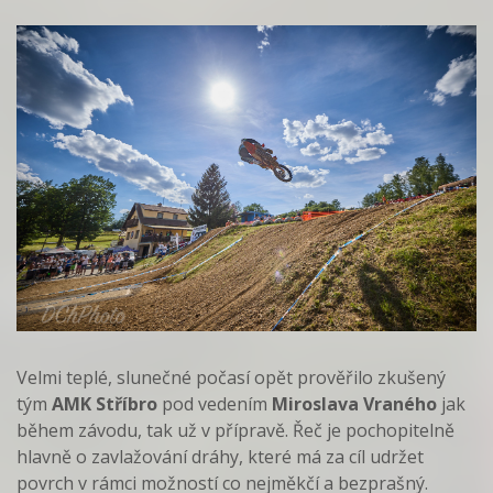
Velmi teplé, slunečné počasí opět prověřilo zkušený
tým
AMK Stříbro
pod vedením
Miroslava Vraného
jak
během závodu, tak už v přípravě. Řeč je pochopitelně
hlavně o zavlažování dráhy, které má za cíl udržet
povrch v rámci možností co nejměkčí a bezprašný.