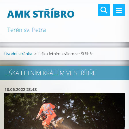
AMK STŘÍBRO
Terén sv. Petra
Úvodní stránka
>
Liška letním králem ve Stříbře
LIŠKA LETNÍM KRÁLEM VE STŘÍBŘE
18.06.2022 23:48