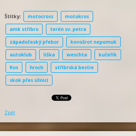
Štítky
:
motocross
motokros
amk stříbro
terén sv. petra
západočeský přebor
kovošrot nepomuk
autoklub
liška
weschta
kučeřík
Kos
hroch
stříbrská bestie
skok přes silnici
Zpět