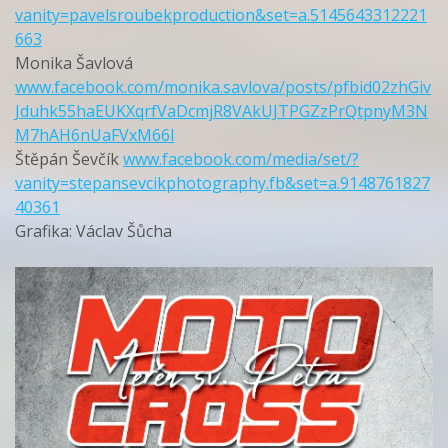
vanity=pavelsroubekproduction&set=a.5145643312221
663
Monika Šavlová
www.facebook.com/monika.savlova/posts/pfbid02zhGiv
Jduhk55haEUKXqrfVaDcmjR8VAkUJTPGZzPrQtpnyM3N
M7hAH6nUaFVxM66l
Štěpán Ševčík
www.facebook.com/media/set/?
vanity=stepansevcikphotography.fb&set=a.9148761827
40361
Grafika: Václav Šůcha