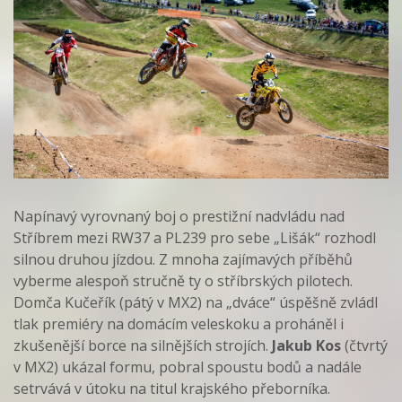
Napínavý vyrovnaný boj o prestižní nadvládu nad
Stříbrem mezi RW37 a PL239 pro sebe „Lišák“ rozhodl
silnou druhou jízdou. Z mnoha zajímavých příběhů
vyberme alespoň stručně ty o stříbrských pilotech.
Domča Kučeřík (pátý v MX2) na „dváce“ úspěšně zvládl
tlak premiéry na domácím veleskoku a proháněl i
zkušenější borce na silnějších strojích.
Jakub Kos
(čtvrtý
v MX2) ukázal formu, pobral spoustu bodů a nadále
setrvává v útoku na titul krajského přeborníka.