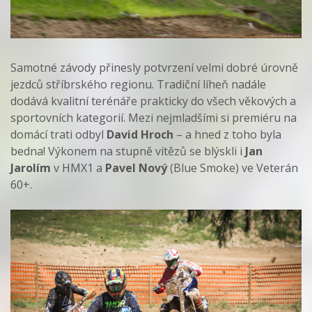
Samotné závody přinesly potvrzení velmi dobré úrovně
jezdců stříbrského regionu. Tradiční líheň nadále
dodává kvalitní terénáře prakticky do všech věkových a
sportovních kategorií. Mezi nejmladšími si premiéru na
domácí trati odbyl
David Hroch
– a hned z toho byla
bedna! Výkonem na stupně vítězů se blýskli i
Jan
Jarolím
v HMX1 a
Pavel Nový
(Blue Smoke) ve Veterán
60+.