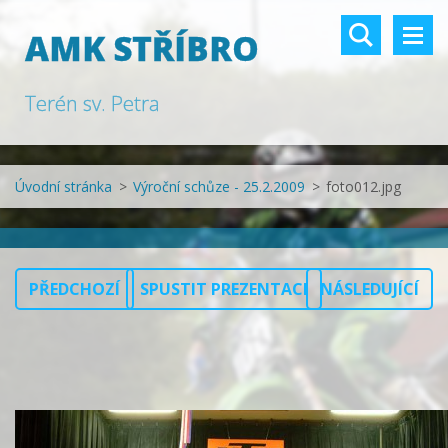
AMK STŘÍBRO
Terén sv. Petra
Úvodní stránka
>
Výroční schůze - 25.2.2009
>
foto012.jpg
PŘEDCHOZÍ
SPUSTIT PREZENTACI
NÁSLEDUJÍCÍ