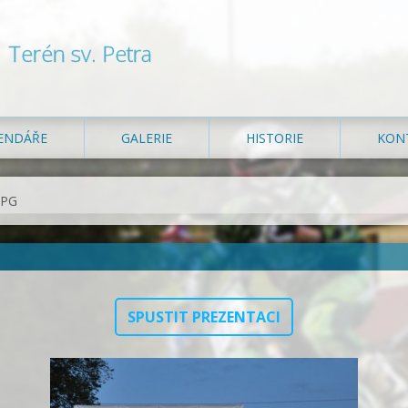
Terén sv. Petra
ENDÁŘE
GALERIE
HISTORIE
KON
JPG
SPUSTIT PREZENTACI