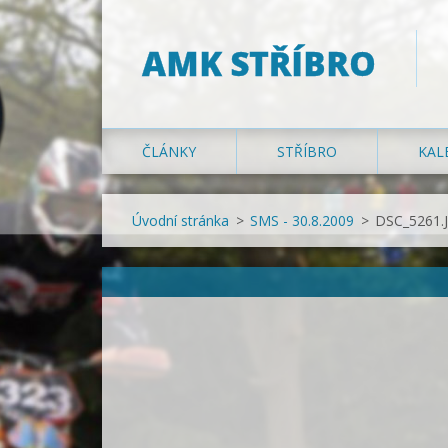
AMK STŘÍBRO
ČLÁNKY
STŘÍBRO
KAL
Úvodní stránka
>
SMS - 30.8.2009
>
DSC_5261.