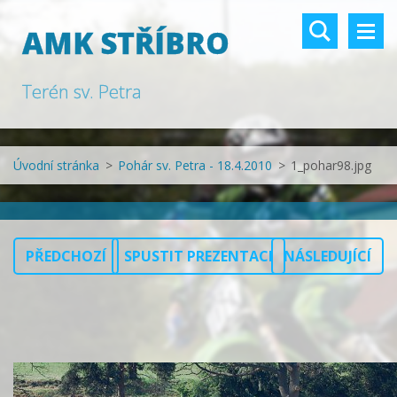
AMK STŘÍBRO
Terén sv. Petra
Úvodní stránka
>
Pohár sv. Petra - 18.4.2010
>
1_pohar98.jpg
PŘEDCHOZÍ
SPUSTIT PREZENTACI
NÁSLEDUJÍCÍ