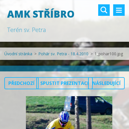
AMK STŘÍBRO
Terén sv. Petra
Úvodní stránka
>
Pohár sv. Petra - 18.4.2010
>
1_pohar100.jpg
PŘEDCHOZÍ
SPUSTIT PREZENTACI
NÁSLEDUJÍCÍ