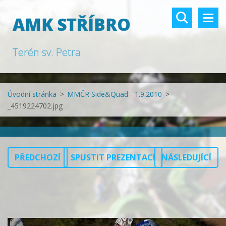
AMK STŘÍBRO
Terén sv. Petra
Úvodní stránka
>
MMČR Side&Quad - 1.9.2010
>
_4519224702.jpg
PŘEDCHOZÍ
SPUSTIT PREZENTACI
NÁSLEDUJÍCÍ