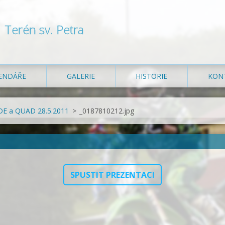
Terén sv. Petra
ENDÁŘE
GALERIE
HISTORIE
KON
IDE a QUAD 28.5.2011
>
_0187810212.jpg
SPUSTIT PREZENTACI