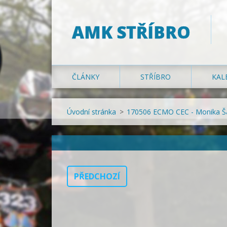
AMK STŘÍBRO
ČLÁNKY
STŘÍBRO
KAL
Úvodní stránka
>
170506 ECMO CEC - Monika Š
PŘEDCHOZÍ